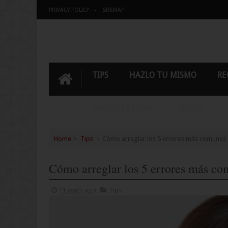
PRIVACY POLICY
SITEMAP
TIPS
HAZLO TU MISMO
RE
ARQUITECTURA
VIDEOS
Home
Tips
Cómo arreglar los 5 errores más comunes 
Cómo arreglar los 5 errores más co
11 years ago
Tips