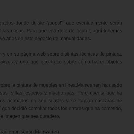
ados donde dijiste “¡oops!”, que eventualmente serán
r las cosas. Para que eso deje de ocurrir, aquí tenemos
eva años en este negocio de manualidades.
 en su página web sobre distintas técnicas de pintura,
ativos y uno que otro truco sobre cómo hacer objetos
sobre la pintura de muebles en línea,Manwarren ha usado
esas, sillas, espejos y mucho más. Pero cuenta que ha
los acabados no son suaves y se forman cáscaras de
í que decidió compilar todos los errores que ha cometido,
de imagen que sea duradero.
gran error, según Manwarren: