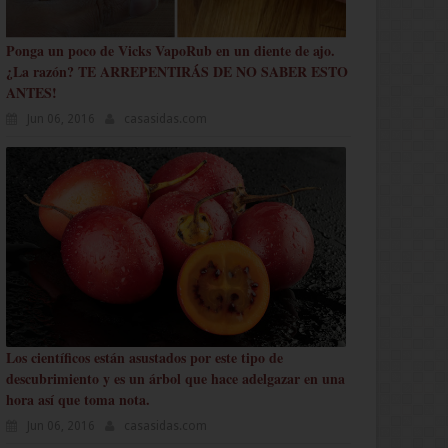
Ponga un poco de Vicks VapoRub en un diente de ajo.
¿La razón? TE ARREPENTIRÁS DE NO SABER ESTO
ANTES!
Jun 06, 2016
casasidas.com
Los científicos están asustados por este tipo de
descubrimiento y es un árbol que hace adelgazar en una
hora así que toma nota.
Jun 06, 2016
casasidas.com