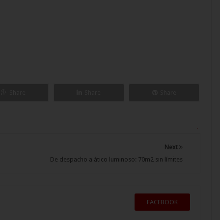
Share
Share
Share
.
Next
De despacho a ático luminoso: 70m2 sin límites
FACEBOOK