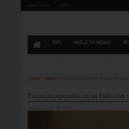
PRIVACY POLICY
SITEMAP
TIPS
HAZLO TU MISMO
RE
ARQUITECTURA
VIDEOS
Home
Baños
Piezas recuperadas en un baño con vesti
Piezas recuperadas en un baño con v
12 years ago
Baños