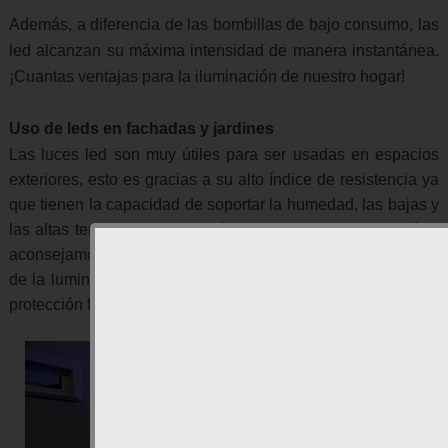
Además, a diferencia de las bombillas de bajo consumo, las
led alcanzan su máxima intensidad de manera instantánea.
¡Cuantas ventajas para la iluminación de nuestro hogar!
Uso de leds en fachadas y jardines
Las luces led son muy útiles para ser usadas en espacios
exteriores, esto es gracias a su alto índice de resistencia ya
que tienen la capacidad de soportar la humedad, las bajas y
las altas temperaturas, además de las vibraciones. Es sí, te
aconsejamos verificar siempre el IP (International Protection)
de la luminaria, esto es lo que definirá la estanqueidad y la
protección frente al uso exterior de las luces que adquieras.