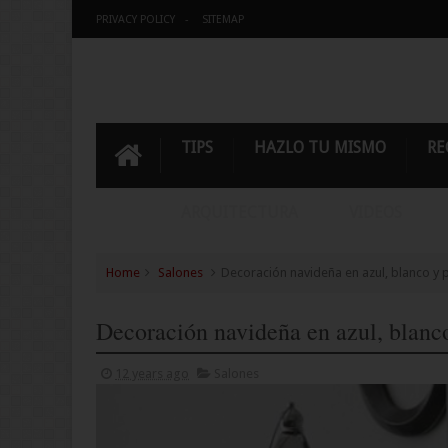
PRIVACY POLICY
SITEMAP
TIPS
HAZLO TU MISMO
RE
ARQUITECTURA
VIDEOS
Home
Salones
Decoración navideña en azul, blanco y p
Decoración navideña en azul, blanco
12 years ago
Salones