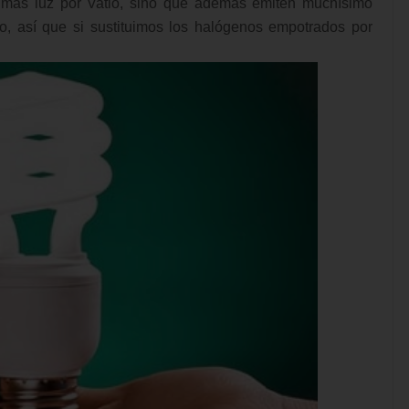
más luz por Vatio, sino que además emiten muchísimo
, así que si sustituimos los halógenos empotrados por