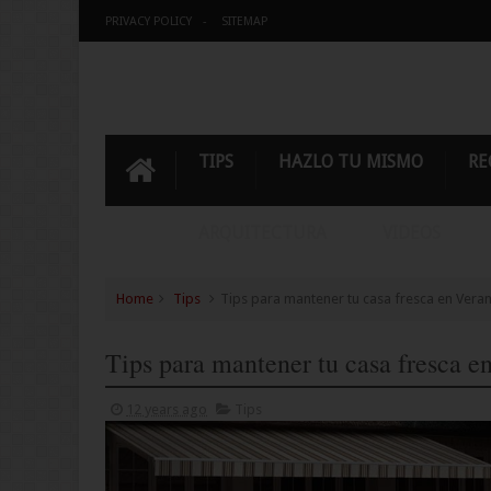
PRIVACY POLICY
SITEMAP
TIPS
HAZLO TU MISMO
RE
ARQUITECTURA
VIDEOS
Home
Tips
Tips para mantener tu casa fresca en Vera
Tips para mantener tu casa fresca e
12 years ago
Tips