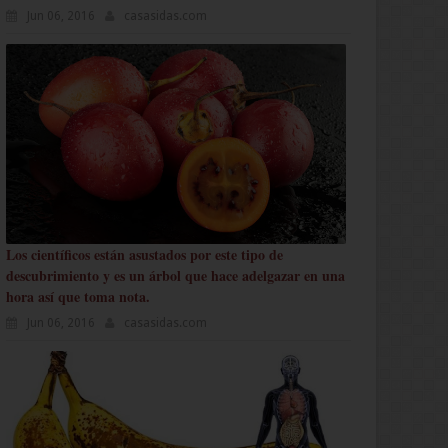
Jun 06, 2016
casasidas.com
Los científicos están asustados por este tipo de
descubrimiento y es un árbol que hace adelgazar en una
hora así que toma nota.
Jun 06, 2016
casasidas.com