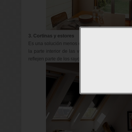
3. Cortinas y estores
Es una solución menos eficiente que las anteriore
la parte interior de las ventanas y no evitaremo
reflejen parte de los rayos solares minimizaremos 