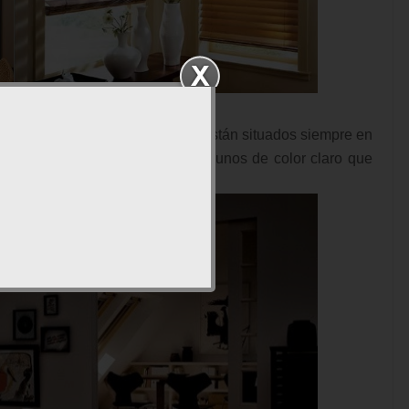
s, ya que los estores y cortinas están situados siempre en
s el efecto invernadero, pero con unos de color claro que
este efecto.